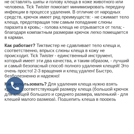
не оставлять шипы и голову клеща в коже животного или
человека. Tick Twister помогает минимизировать передачу
инфекции в процессе удаления.
В отличие от народных
средств, крючок имеет ряд преимуществ: - не сжимает тело
клеща, предотвращая тем самым попадание слюны
паразита в кровь; - голова клеща не отрывается от тела; -
благодаря компактным размерам крючок легко помещается
в карман.
Как работает?
Тиктвистер не сдавливает тело клеща и,
соответственно, впрыск слюны клеща в кожу не
происходит. Tick Twister - единственный инструмент,
который имеет эти два качества, и таким образом, - лучший
и самый безопасный способ полного удаления клещей! Это
очень просто! 2-3 вращения и клещ удален! Быстро,
безболезненно и надежно!
Как использовать?
Для удаления клеща нужно взять
крючок, соответствующий размеру клеща (большой крючок
для клещей большого и среднего размера, маленький - для
клещей малого размера). Подцепить клеща в прорезь
крючка таким образом, чтобы клещ поддерживался
крючком. Слегка приподнять крючок и повернуть его на 2-3
оборота (эффект отвинчивания).