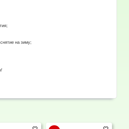
тия;
снятие на зиму;
!