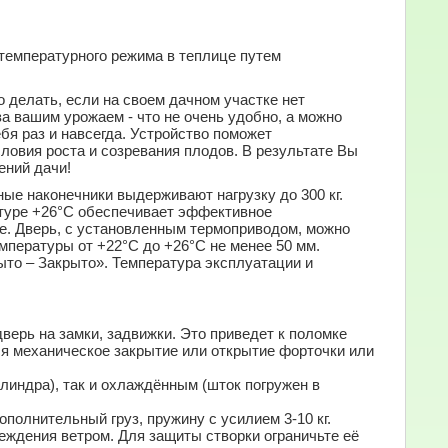
температурного режима в теплице путем
о делать, если на своем дачном участке нет
 вашим урожаем - что не очень удобно, а можно
бя раз и навсегда. Устройство поможет
ловия роста и созревания плодов. В результате Вы
ений дачи!
ые наконечники выдерживают нагрузку до 300 кг
.
атуре +26°С обеспечивает эффективное
це. Дверь, с установленным термоприводом, можно
мпературы от +22°С до +26°С не менее 50 мм.
рыто – Закрыто». Температура эксплуатации и
верь на замки, задвижки. Это приведет к поломке
я механическое закрытие или открытие форточки или
линдра), так и охлаждённым (шток погружен в
полнительный груз, пружину с усилием 3-10 кг.
реждения ветром.
Для защиты створки ограничьте её