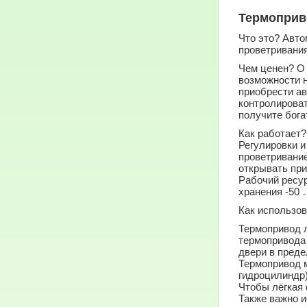
Термоприв
Что это?
Автом
проветривания
Чем ценен?
О 
возможности н
приобрести ав
контролироват
получите бога
Как работает?
Регулировки и
проветривание
открывать при
Рабочий ресур
хранения -50 
Как использо
Термопривод л
термопривода 
двери в преде
Термопривод м
гидроцилиндр)
Чтобы лёгкая 
Также важно 