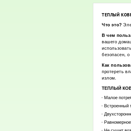
ТЕПЛЫЙ КОВР
Что это?
Эле
В чем поль
вашего дома
использовать
безопасен, о
Как пользо
протереть вл
излом.
ТЕПЛЫЙ КОВР
Малое потреб
Встроенный т
Двухсторонне
Равномерное 
Не сушит во