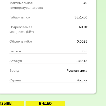
Максимальная
40
температура нагрева
Габариты, см
35x1x80
Потребляемая
60 Вт
мощность (КВт)
Объем в куб.м
0.0028
Вес в кг
0.5
Артикул
133818
Бренд
Русская зима
Страна
Россия
ТЗЫВЫ
ВИДЕО