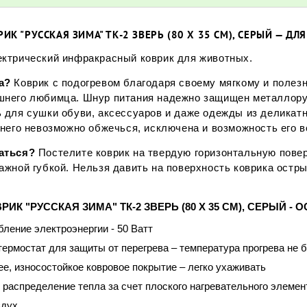
ИК "РУССКАЯ ЗИМА" ТК-2 ЗВЕРЬ (80 Х 35 СМ), СЕРЫЙ — Д
ктрический инфракрасный коврик для животных.
за?
Коврик с подогревом благодаря своему мягкому и полез
шнего любимца. Шнур питания надежно защищен металлорук
 для сушки обуви, аксессуаров и даже одежды из деликат
 него невозможно обжечься, исключена и возможность его в
ваться?
Постелите коврик на твердую горизонтальную поверх
ажной губкой. Нельзя давить на поверхность коврика остры
ИК "РУССКАЯ ЗИМА" ТК-2 ЗВЕРЬ (80 Х 35 СМ), СЕРЫЙ -
ление электроэнергии - 50 Ватт
ермостат для защиты от перегрева – температура прогрева не б
е, износостойкое ковровое покрытие – легко ухаживать
распределение тепла за счет плоского нагревательного элемен
здух