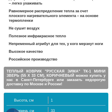
– легко ухаживать
Равномерное распределение тепла за счет
плоского нагревательного элемента – на основе
термопленки
Не сушит воздух
Полезное инфракрасное тепло
Непременный атрибут для тех, у кого мерзнут ноги
Высокое качество
Российское производство
ТЕПЛЫЙ КОВРИК "РУССКАЯ ЗИМА" ТК-1 МИНИ
ЗВЕРЬ (55 Х 33 СМ), КОРИЧНЕВЫЙ можно купить у
нас в Санкт-Петербурге или заказать недорогую
доставку по Москве и России!
Высота, см
1
Ширина, см
33