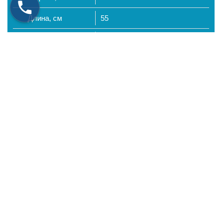
Длина, см
55
Вес, кг
0.4
Материал
Ковролин
Источник питания
220В
Размеры, см
550*330
Длина шнура
1,7 м
Количество
температурных
1
режимов
Автоотключение
Нет
Плавная
регулировка
Нет