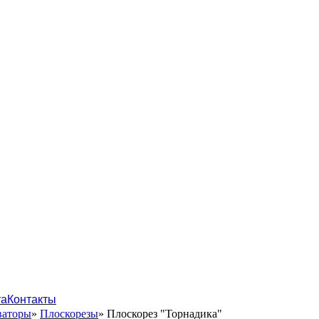
та
Контакты
ваторы
»
Плоскорезы
»
Плоскорез "Торнадика"