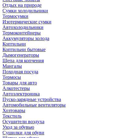
Отдых на природе
Сумки холодильники
Термосумки
Изотермические сумки
Автохолодильники
Термоконтейнеры
Аккумуляторы холода
Коптильни
Коптильни бытовые
Дымогенераторы
Щепа для копчения
Мангалы
Походная посуда
Термосы
Товары для авто
Алкотестеры
Автоэлектроника
Пуско-зарядные устройства
Автомобильные вентиляторы
Хозтовары
Текстиль
Осушители воздуха
Уход за обувью
Сушилки для обуви