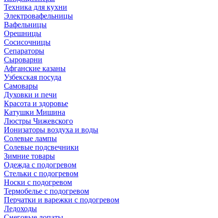
Техника для кухни
Электровафельницы
Вафельницы
Орешницы
Сосисочницы
Сепараторы
Сыроварни
Афганские казаны
Узбекская посуда
Самовары
Духовки и печи
Красота и здоровье
Катушки Мишина
Люстры Чижевского
Ионизаторы воздуха и воды
Солевые лампы
Солевые подсвечники
Зимние товары
Одежда с подогревом
Стельки с подогревом
Носки с подогревом
Термобелье с подогревом
Перчатки и варежки с подогревом
Ледоходы
Снеговые лопаты