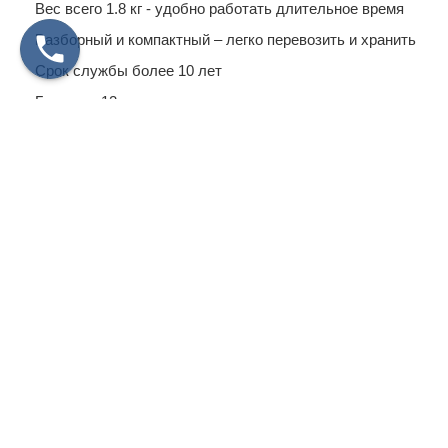
Вес всего 1.8 кг - удобно работать длительное время
Разборный и компактный – легко перевозить и хранить
Срок службы более 10 лет
Гарантия 12 месяцев
Не подделка! Оригинальная продукция от
производителя "Интерметалл32"
☏
Остались вопросы? Позвоните нам, с удовольствием
проконсультируем и поможем с выбором!