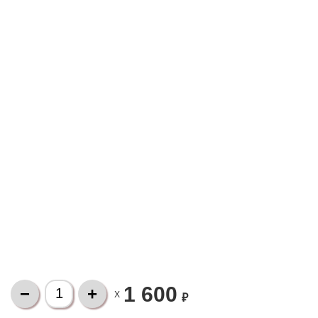
1 600
X
₽