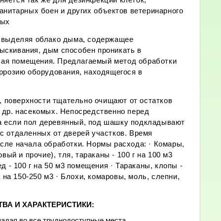
санитарных боен и других объектов ветеринарного
мых
, выделяя облако дыма, содержащее
ыскивания, дым способен проникать в
вая помещения. Предлагаемый метод обработки
оррозию оборудования, находящегося в
 поверхности тщательно очищают от остатков
 др. насекомых. Непосредственно перед
а если пол деревянный, под шашку подкладывают
с отдаленных от дверей участков. Время
сле начала обработки. Нормы расхода: · Комары,
вый и прочие), тля, тараканы - 100 г на 100 м3
д - 100 г на 50 м3 помещения · Тараканы, клопы -
 на 150-250 м3 · Блохи, комаровы, моль, слепни,
ВА И ХАРАКТЕРИСТИКИ:
адая во все труднодоступные места