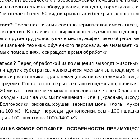
и вспомогательного оборудования, складов, кормокухонь, 
 Уничтожает более 50 видов крылатых и бескрылых насеко
отает?
После поджигания состава термическая смесь тлеет
вещество. В отличие от широко используемого метода опр
ы и другие труднодоступные места, эффективно обрабаты
пециальной техники, обученного персонала, не вызывает к
мых помещениях, сокращает время обработки.
ваться?
Перед обработкой из помещения выводят животных,
а и других субстратов, являющихся местами выплода мух и
шашки расставляют вдоль помещения на несгораемый пол, 
предмет. После этого открытые шашки поджигают, начиная 
20 минут. Помещением можно пользоваться через 3 часа по
 оводы - 100 г на 700 м3 помещения · Клещ (красный, иксодо
Долгоносики, рисовка, хрущак, зерновая моль, клопы, мукое
на 100 м3 · Клещи, пероеды, долгоносики, осы - 100 г шашка
цы - 100г шашка на 1000-1400 м3
ШКА ФОМОР-ОПП 400 ГР - ОСОБЕННОСТИ, ПРЕИМУЩЕСТ
вно уничтожает насекомых в любых закрытых помещениях, поп