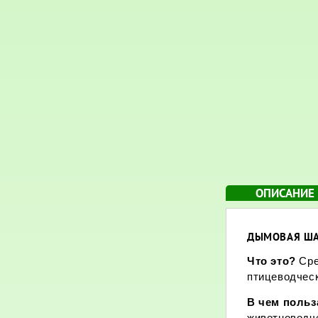
ОПИСАНИЕ
ДЫМОВАЯ ША
Что это?
Сре
птицеводческ
В чем поль
животноводче