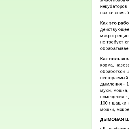
инкубаторов 
назначения.
Как это раб
действующее 
микротрещин
не требует с
обрабатывае
Как пользо
корма, навоз
обработкой 
несгораемый 
дымления - 1
мухи, мошка,
помещения · 
100 г шашки 
мошки, мокре
ДЫМОВАЯ ША
Дым эффекти