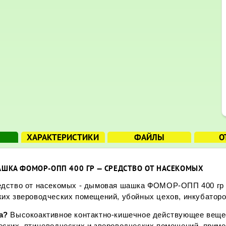
ХАРАКТЕРИСТИКИ
ФАЙЛЫ
О
ШКА ФОМОР-ОПП 400 ГР — СРЕДСТВО ОТ НАСЕКОМЫХ
дство от насекомых - дымовая шашка ФОМОР-ОПП 400 гр -
их звероводческих помещений, убойных цехов, инкубаторо
за?
Высокоактивное контактно-кишечное действующее веще
ских, птицеводческих и звероводческих помещений, приме