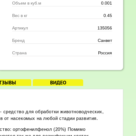
Объем в куб.м
0.001
Вес в кг
0.45
Артикул
135056
Бренд
Санвет
Страна
Россия
ТЗЫВЫ
ВИДЕО
 средство для обработки животноводческих,
в от насекомых на любой стадии развития.
ство: ортофенилфенол (20%) Помимо
няется так же для дезинфекции клеток,